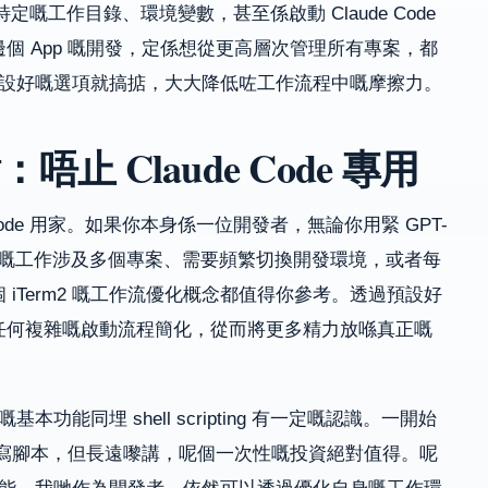
預先載入咗特定嘅工作目錄、環境變數，甚至係啟動 Claude Code
個 App 嘅開發，定係想從更高層次管理所有專案，都
一下預設好嘅選項就搞掂，大大降低咗工作流程中嘅摩擦力。
 Claude Code 專用
Code 用家。如果你本身係一位開發者，無論你用緊 GPT-
，只要你嘅工作涉及多個專案、需要頻繁切換開發環境，或者每
iTerm2 嘅工作流優化概念都值得你參考。透過預設好
任何複雜嘅啟動流程簡化，從而將更多精力放喺真正嘅
本功能同埋 shell scripting 有一定嘅認識。一開始
 同編寫腳本，但長遠嚟講，呢個一次性嘅投資絕對值得。呢