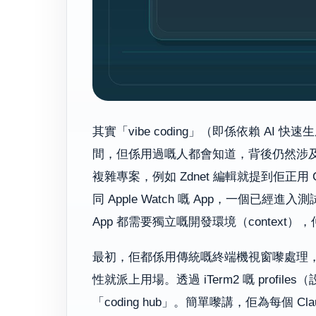
其實「vibe coding」（即係依賴 A
間，但係用過嘅人都會知道，背後仍然涉
複雜專案，例如 Zdnet 編輯就提到佢正用 Cla
同 Apple Watch 嘅 App，一個
App 都需要獨立嘅開發環境（contex
最初，佢都係用傳統嘅終端機視窗嚟處理，但
性就派上用場。透過 iTerm2 嘅 profi
「coding hub」。簡單嚟講，佢為每個 C