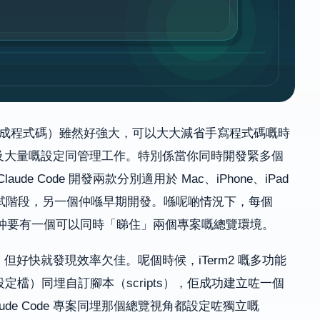
I 快速生成程式碼）雖然好強大，可以大大減省手寫程式碼嘅時
及大量嘅設定同管理工作。特別係當你同時開發緊多個
ude Code 開發兩款分別適用於 Mac、iPhone、iPad
已經進入測試階段，另一個仲喺早期開發。喺呢啲情況下，每個
t），仲要有一個可以同時「睇住」兩個專案嘅總覽環境。
好快就發現效率欠佳。呢個時候，iTerm2 嘅多功能
les（設定檔）同埋自訂腳本（scripts），佢成功建立咗一個
laude Code 專案同埋那個總覽視角都設定咗獨立嘅