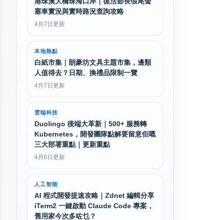
港珠澳大橋珠海口岸｜復活節長假尾聲
塞車實況與實時路況查詢攻略
4月7日更新
本地熱點
白紙市集｜朗豪坊文具主題市集，邊類
人值得去？日期、換禮品限制一覽
4月7日更新
雲端科技
Duolingo 後端大革新｜500+ 服務轉
Kubernetes，開發團隊點解要留意佢嘅
三大部署重點｜更新重點
4月6日更新
人工智能
AI 程式開發提速攻略｜Zdnet 編輯分享
iTerm2 一鍵啟動 Claude Code 專案，
舊用家今次多咗乜？