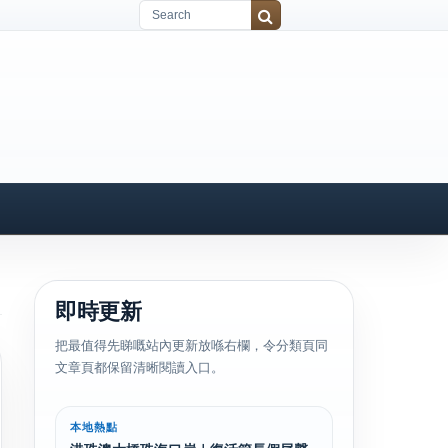
即時更新
把最值得先睇嘅站內更新放喺右欄，令分類頁同
文章頁都保留清晰閱讀入口。
本地熱點