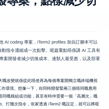
I coding 專案，iTerm2 profiles 加自訂腳本可以
動指令濃縮成一次點擊。呢篇重點唔係講 AI 工具有
樣幫多專案開發者減少切換成本、邊類人最受惠，以及部署
，呢個最大嘅改變就係從此唔使再為每個專案開獨立嘅終端機視
工作環境。想像一下，你同時開發緊兩三個唔同嘅應用
e 處理唔同嘅模組或功能，甚至有時仲需要一個「高層次」嘅
b、打幾次指令，依家透過 iTerm2 嘅設定，就可以將呢