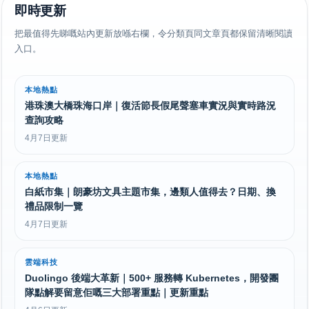
即時更新
把最值得先睇嘅站內更新放喺右欄，令分類頁同文章頁都保留清晰閱讀
入口。
本地熱點
港珠澳大橋珠海口岸｜復活節長假尾聲塞車實況與實時路況
查詢攻略
4月7日更新
本地熱點
白紙市集｜朗豪坊文具主題市集，邊類人值得去？日期、換
禮品限制一覽
4月7日更新
雲端科技
Duolingo 後端大革新｜500+ 服務轉 Kubernetes，開發團
隊點解要留意佢嘅三大部署重點｜更新重點