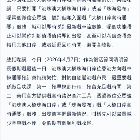
講，只要打開「港珠澳大橋珠海口岸」或者「珠海發布」
呢兩個微信公眾號，搵到佢哋入面嘅「大橋口岸實時通
關」服務，就可以即時睇到最新嘅車流數據。呢個功能唔
止可以幫你判斷值唔值得即刻出發，甚至可以考慮會唔會
轉用其他口岸，或者延遲回程時間，避開高峰期。
總括嚟講，今日（2026年4月7日）作為復活節同清明節
長假期嘅最後一日，港珠澳大橋珠海口岸往香港方向嘅車
輛通關預計會持續繁忙。對於自駕返港嘅市民，最重要嘅
係做足功課：第一，預早規劃行程，預留充足嘅時間；第
二，善用官方提供嘅實時路況查詢工具，透過微信公眾號
「港珠澳大橋珠海口岸」或「珠海發布」嘅「大橋口岸實
時通關」服務，出發前掌握最新情況。咁樣先可以盡量減
少塞車嘅不便，令假期有個順利嘅收尾。