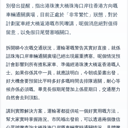
別發出提醒，指出港珠澳大橋珠海口岸往香港方向嘅
車輛通關廣場，目前正處於「非常繁忙」狀態，對於
計劃駕車經大橋返港嘅市民嚟講，呢個消息絕對值得
留意，以免假日尾聲塞喺關口。
拆開睇今次嘅交通狀況，運輸署嘅警告其實好直接，就係
話珠海口岸車輛通關廣場已經出現嚴重擠塞。呢個情況預
計會影響到所有揸私家車、準備經港珠澳大橋返香港嘅人
士。如果你係其中一員，就應該明白，今朝或晏晝出發，
好大機會要預留比平時多好多嘅時間去排隊過關，耐心等
候亦係必須嘅。畢竟長假期尾聲加上係星期日，交通壓力
自然會去到頂點。
講到實際解決方案，運輸署都提供咗一個好實用嘅方法，
幫大家實時掌握路況。市民喺出發前，可以透過兩個微信
公眾號嚟查詢大橋珠海口岸嘅車輛實時通關情況。具體嚟