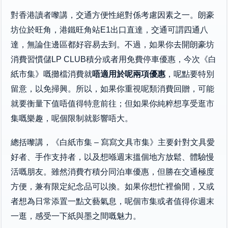
對香港讀者嚟講，交通方便性絕對係考慮因素之一。朗豪
坊位於旺角，港鐵旺角站E1出口直達，交通可謂四通八
達，無論住邊區都好容易去到。不過，如果你去開朗豪坊
消費習慣儲LP CLUB積分或者用免費停車優惠，今次《白
紙市集》嘅攤檔消費就
唔適用於呢兩項優惠
，呢點要特別
留意，以免掃興。所以，如果你重視呢類消費回贈，可能
就要衡量下值唔值得特意前往；但如果你純粹想享受逛市
集嘅樂趣，呢個限制就影響唔大。
總括嚟講，《白紙市集 – 寫寫文具市集》主要針對文具愛
好者、手作支持者，以及想喺週末搵個地方放鬆、體驗慢
活嘅朋友。雖然消費冇積分同泊車優惠，但勝在交通極度
方便，兼有限定紀念品可以換。如果你想忙裡偷閒，又或
者想為日常添置一點文藝氣息，呢個市集或者值得你週末
一逛，感受一下紙與墨之間嘅魅力。