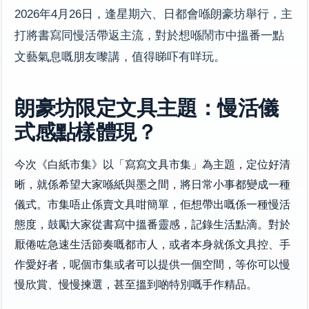
2026年4月26日，逢星期六、日都會喺朗豪坊舉行，主
打將書寫同慢活帶返主流，對於想喺鬧市中搵番一點
文藝氣息嘅朋友嚟講，值得睇吓有咩玩。
朗豪坊限定文具主題：慢活儀
式感點樣體現？
今次《白紙市集》以「寫寫文具市集」為主題，定位好清
晰，就係希望大家喺紙與墨之間，將日常小事都變成一種
儀式。市集唔止係賣文具咁簡單，佢想帶出嘅係一種慢活
態度，鼓勵大家從書寫中搵番靈感，記錄生活點滴。對於
厭倦咗急速生活節奏嘅都市人，或者本身就係文具控、手
作愛好者，呢個市集或者可以提供一個空間，等你可以慢
慢欣賞、慢慢揀選，甚至搵到啲特別嘅手作精品。