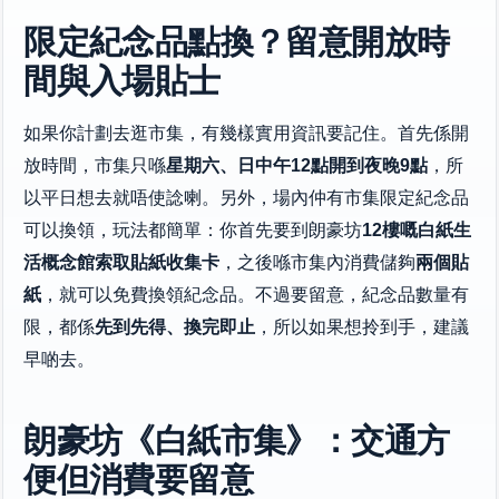
限定紀念品點換？留意開放時
間與入場貼士
如果你計劃去逛市集，有幾樣實用資訊要記住。首先係開
放時間，市集只喺
星期六、日中午12點開到夜晚9點
，所
以平日想去就唔使諗喇。另外，場內仲有市集限定紀念品
可以換領，玩法都簡單：你首先要到朗豪坊
12樓嘅白紙生
活概念館索取貼紙收集卡
，之後喺市集內消費儲夠
兩個貼
紙
，就可以免費換領紀念品。不過要留意，紀念品數量有
限，都係
先到先得、換完即止
，所以如果想拎到手，建議
早啲去。
朗豪坊《白紙市集》：交通方
便但消費要留意