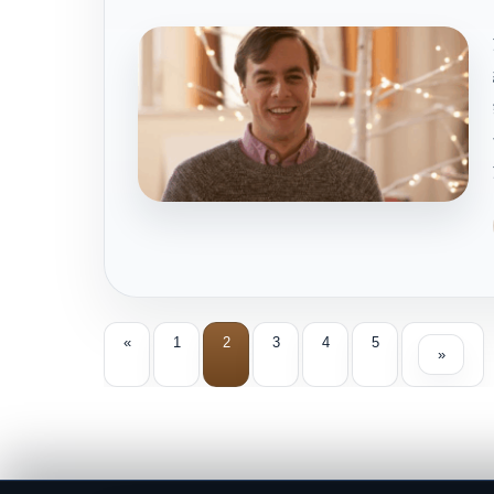
«
1
2
3
4
5
»