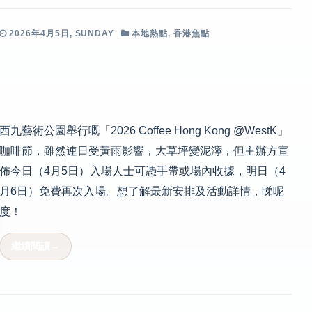
2026年4月5日, SUNDAY
本地熱點
,
香港焦點
西九藝術公園舉行嘅「2026 Coffee Hong Kong @WestK」
咖啡節，雖然連日受黃雨影響，大草坪變泥濘，但主辦方宣
佈今日（4月5日）入場人士可憑手帶或場內收據，明日（4
月6日）免費再次入場。想了解最新安排及活動詳情，睇呢
度！