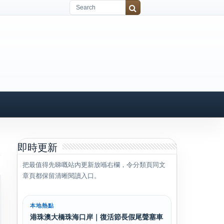
即時更新
把最值得先睇嘅站內更新放喺右欄，令分類頁同文
章頁都保留清晰閱讀入口。
本地熱點
港珠澳大橋珠海口岸｜復活節長假尾聲塞車