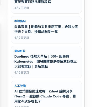
實況與實時路況查詢攻略
4月7日更新
本地熱點
白紙市集｜朗豪坊文具主題市集，邊類人值
得去？日期、換禮品限制一覽
4月7日更新
雲端科技
Duolingo 後端大革新｜500+ 服務轉
Kubernetes，開發團隊點解要留意佢嘅三
大部署重點｜更新重點
4月6日更新
人工智能
AI 程式開發提速攻略｜Zdnet 編輯分享
iTerm2 一鍵啟動 Claude Code 專案，舊
用家今次多咗乜？