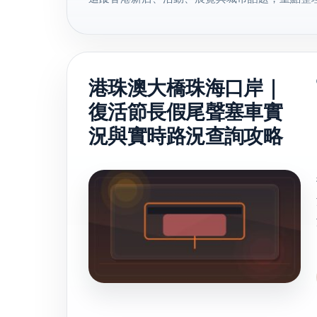
港珠澳大橋珠海口岸｜
復活節長假尾聲塞車實
況與實時路況查詢攻略