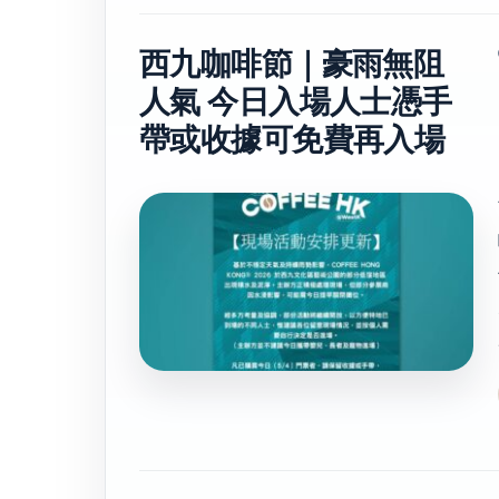
西九咖啡節｜豪雨無阻
人氣 今日入場人士憑手
帶或收據可免費再入場