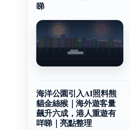
睇
海洋公園引入AI照料熊
貓金絲猴｜海外遊客量
飆升六成，港人重遊有
咩睇｜亮點整理