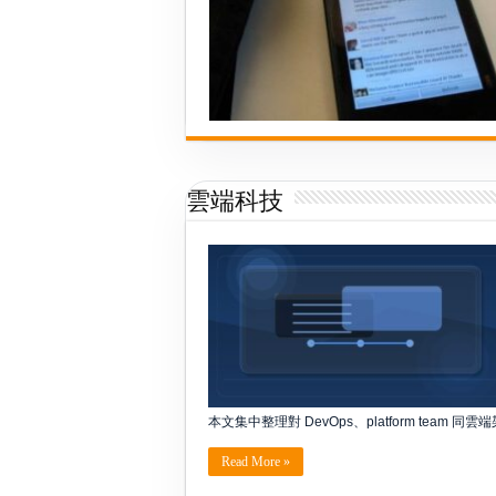
誰
最
適
合
親
臨
｜
亮
點
整
理
雲端科技
本文集中整理對 DevOps、platform tea
Read More »