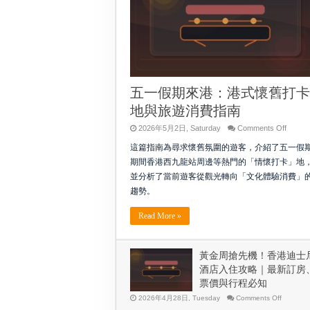
有
幾
大
威
脅？
五一假期來港：港式懷舊打卡
地與旅遊消費指南
on
2026年5月2日, Saturday
Comments Off
五
這篇指南為尋求懷舊氛圍的遊客，介紹了五一假
一
假
期間香港西九龍站周邊等熱門的「情懷打卡」地
期
並分析了當前遊客從觀光轉向「文化體驗消費」
來
港：
趨勢。
港
式
Read More »
懷
舊
打
卡
黃金周搶先機！香港迪士
地
酒店入住攻略｜最新訂房
與
票價與行程必知
旅
遊
on
2026年4月28日, Tuesday
Comments Off
消
黃