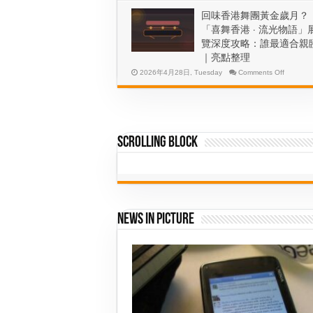
費
金
回味香港舞團黃金歲月？
指
周
南
搶
「喜舞香港 · 流光物語」
先
覽深度攻略：誰最適合親
機！
｜亮點整理
香
港
on
2026年4月28日, Tuesday
Comments Off
迪
回
士
味
尼
香
酒
港
店
舞
入
團
住
Scrolling Block
黃
攻
金
略
歲
｜
月？
最
「喜
新
舞
訂
香
房、
港
票
News In Picture
·
價
流
與
光
行
物
程
MacBook Neo｜1TB SSD 硬改
Creali
語」
必
展
揭 Apple 痛點，國產 GPU 劍指
電腦，
知
覽
高端市場有幾大威脅？
態？
深
度
2026年3月15日, Sunday
2026年
攻
略：