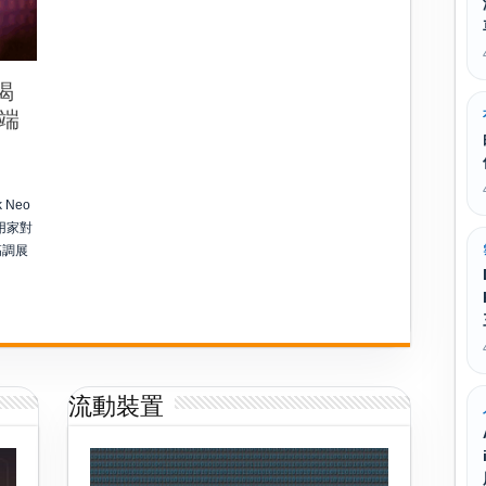
P1
｜
3D
掃
描
免
改揭
電
腦，
高端
移
動
作
業
會
k
否
Neo
成
新
示用家對
常
高調展
態？
流動裝置