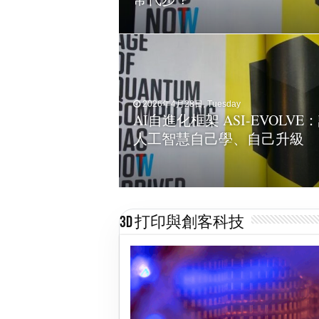
子創意必到
2026年4月24日, Friday
AI 安全新戰線：攻擊者如何
2026年4月28日, Tuesday
AI自進化框架 ASI-EVOLVE
高權限的自主 AI 代理（Agen
人工智慧自己學、自己升級
｜更新重點
3D 打印與創客科技