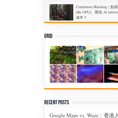
Continuous Batching｜
idle GPUs、壓低 AI infere
成本？
on
2026年3月15日, Sunday
Comments Off
Continuo
Batching
｜
Grid
點
樣
減
少
idle
GPUs、
壓
低
AI
inference
成
本？
Recent Posts
Google Maps vs. Wa