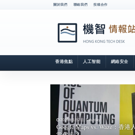
關於我們
聯絡我們
投稿合作
香港焦點
人工智能
網絡安全
2026年5月2日, Saturday
Google Maps vs. Waz
2026年4月26日, Sunday
LEGO® 盛開！Times Squ
常代步？