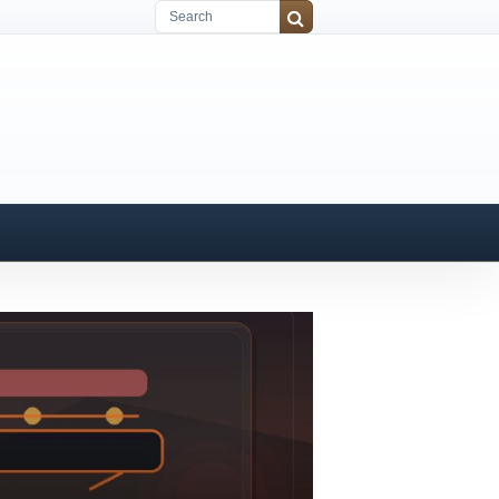
聯名聯名筆電出世：《怪奇物語》主題
嘅年味｜更新重點