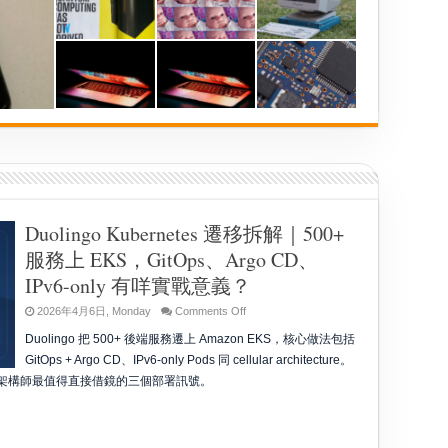
Duolingo Kubernetes 遷移拆解｜500+
服務上 EKS，GitOps、Argo CD、
IPv6-only 有咩實戰意義？
on
2026年4月6日, Monday
Comments Off
Duolingo
Kubernetes
Duolingo 把 500+ 後端服務遷上 Amazon EKS，核心做法包括
遷
GitOps + Argo CD、IPv6-only Pods 同 cellular architecture。
移
拆
m 同雲端架構師最值得直接借鏡的三個部署訊號。
解
｜
500+
服