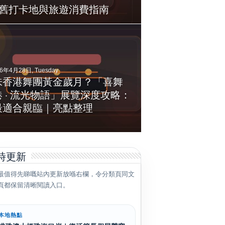
舊打卡地與旅遊消費指南
6年4月24日, Friday
26年4月28日, Tuesday
I內容浪潮下的深偽、虛假信息
味香港舞團黃金歲月？「喜舞
資訊戰：讀者必知指南
港 · 流光物語」展覽深度攻略：
最適合親臨｜亮點整理
時更新
最值得先睇嘅站內更新放喺右欄，令分類頁同文
頁都保留清晰閱讀入口。
本地熱點