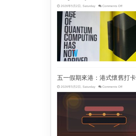
on
2026年5月2日, Saturday
Comments Off
Google
Maps
vs.
Waze：
香
港
人
邊
個
導
航
App
更
適
合
日
常
五一假期來港：港式懷舊打卡
代
步？
on
2026年5月2日, Saturday
Comments Off
五
一
假
期
來
港：
港
式
懷
舊
打