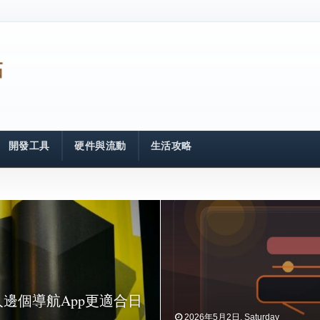
開發工具
硬件與流動
生活攻略
2026年4月25日, Saturday
e：香港人邊個導航App更適合日
Netflix XBOX 
are 推出植物花園體驗，親
機型預告，有冇「怪」
2026年5月2日, Saturday