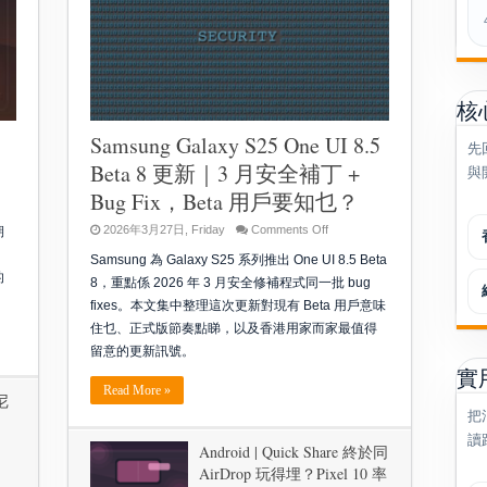
核
Samsung Galaxy S25 One UI 8.5
先
Beta 8 更新｜3 月安全補丁 +
與
Bug Fix，Beta 用戶要知乜？
on
2026年3月27日, Friday
Comments Off
期
Samsung
，
Galaxy
Samsung 為 Galaxy S25 系列推出 One UI 8.5 Beta
S25
的
One
8，重點係 2026 年 3 月安全修補程式同一批 bug
UI
fixes。本文集中整理這次更新對現有 Beta 用戶意味
8.5
Beta
住乜、正式版節奏點睇，以及香港用家而家最值得
8
更
留意的更新訊號。
新
實
｜
Read More »
3
尼
月
把
、
安
讀
全
Android | Quick Share 終於同
補
AirDrop 玩得埋？Pixel 10 率
丁