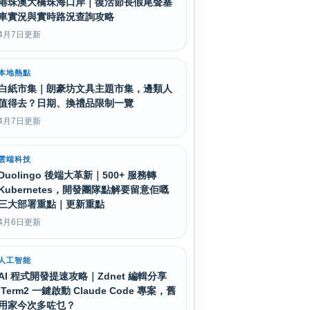
港珠澳大橋珠海口岸｜復活節長假尾聲塞
車實況與實時路況查詢攻略
4月7日更新
本地熱點
白紙市集｜朗豪坊文具主題市集，邊類人
值得去？日期、換禮品限制一覽
4月7日更新
雲端科技
Duolingo 後端大革新｜500+ 服務轉
Kubernetes，開發團隊點解要留意佢嘅
三大部署重點｜更新重點
4月6日更新
人工智能
AI 程式開發提速攻略｜Zdnet 編輯分享
iTerm2 一鍵啟動 Claude Code 專案，舊
用家今次多咗乜？