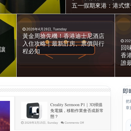
五一假期來港：港式懷
2026年4月28日, Tuesday
2026年4月24日, Friday
黃金周搶先機！香港迪士尼酒店
AI模型安全漏洞怎麼回事？
202
利用
20
入住攻略｜最新訂房、票價與行
Anthropic Mythos被駭客「偷看」
A
回
：讓
t）
程必知
的教訓
與
香
誰
即
把
Creality Sermoon P1｜3D掃描
章
免電腦，移動作業會否成新常
態？
on
2026年3月15日, Sunday
Comments Off
Creality
Sermoon