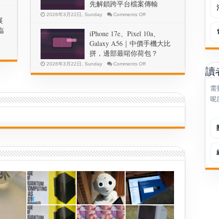
+
先解鎖跨平台檔案傳輸
Bug
Fix，
on
2026年3月22日, Sunday
Comments Off
展
Android
Beta
|
用
臨
Quick
iPhone 17e、Pixel 10a、
戶
Share
要
Galaxy A56｜中價手機大比
終
於
知
拼，邊部最啱你荷包？
同
乜？
AirDrop
on
2026年3月22日, Sunday
Comments Off
玩
iPhone
讀
得
17e、
埋？
Pixel
10a、
需
Pixel
10
Galaxy
呢
率
A56
｜
先
中
解
價
鎖
手
跨
機
平
大
台
比
檔
拼，
案
邊
傳
部
輸
最
ty Sermoon P1｜3D掃描免
啱
移動作業會否成新常
你
荷
包？
3月15日, Sunday