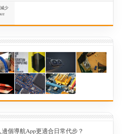
務
上
點樣減少
EKS，
nce
GitOps、
Argo
CD、
IPv6-
us
only
有
咩
實
戰
意
義？
ze：香港人邊個導航App更適合日常代步？