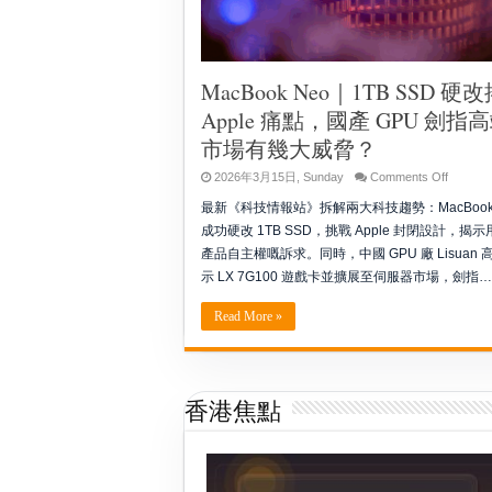
MacBook Neo｜1TB SSD 硬
Apple 痛點，國產 GPU 劍指
市場有幾大威脅？
on
2026年3月15日, Sunday
Comments Off
MacBoo
Neo
最新《科技情報站》拆解兩大科技趨勢：MacBook 
｜
成功硬改 1TB SSD，挑戰 Apple 封閉設計，揭
1TB
SSD
產品自主權嘅訴求。同時，中國 GPU 廠 Lisuan 
硬
示 LX 7G100 遊戲卡並擴展至伺服器市場，劍指…
改
揭
Apple
Read More »
痛
點，
國
產
GPU
劍
香港焦點
指
高
端
市
場